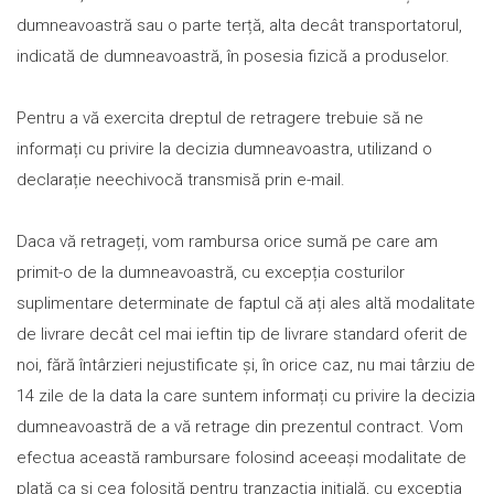
dumneavoastră sau o parte terță, alta decât transportatorul,
indicată de dumneavoastră, în posesia fizică a produselor.
Pentru a vă exercita dreptul de retragere trebuie să ne
informați cu privire la decizia dumneavoastra, utilizand o
declarație neechivocă transmisă prin e-mail.
Daca vă retrageți, vom rambursa orice sumă pe care am
primit-o de la dumneavoastră, cu excepția costurilor
suplimentare determinate de faptul că ați ales altă modalitate
de livrare decât cel mai ieftin tip de livrare standard oferit de
noi, fără întârzieri nejustificate și, în orice caz, nu mai târziu de
14 zile de la data la care suntem informați cu privire la decizia
dumneavoastră de a vă retrage din prezentul contract. Vom
efectua această rambursare folosind aceeași modalitate de
plată ca și cea folosită pentru tranzacția inițială, cu excepția