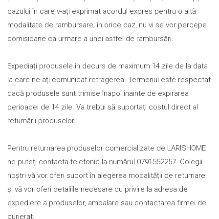
cazului în care v-ați exprimat acordul expres pentru o altă
modalitate de rambursare; în orice caz, nu vi se vor percepe
comisioane ca urmare a unei astfel de rambursări.
Expediați produsele în decurs de maximum 14 zile de la data
la care ne-ați comunicat retragerea. Termenul este respectat
dacă produsele sunt trimise înapoi înainte de expirarea
perioadei de 14 zile. Va trebui să suportați costul direct al
returnării produselor.
Pentru returnarea produselor comercializate de LARISHOME
ne puteți contacta telefonic la numărul 0791552257. Colegii
noștri vă vor oferi suport în alegerea modalității de returnare
și vă vor oferi detaliile necesare cu privire la adresa de
expediere a produselor, ambalare sau contactarea firmei de
curierat.