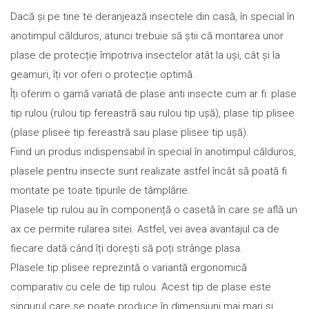
Dacă și pe tine te deranjează insectele din casă, în special în
anotimpul călduros, atunci trebuie să știi că montarea unor
plase de protecție împotriva insectelor atât la uși, cât și la
geamuri, îți vor oferi o protecție optimă.
Îți oferim o gamă variată de plase anti insecte cum ar fi: plase
tip rulou (rulou tip fereastră sau rulou tip ușă), plase tip plisee
(plase plisee tip fereastră sau plase plisee tip ușă).
Fiind un produs indispensabil în special în anotimpul călduros,
plasele pentru insecte sunt realizate astfel încât să poată fi
montate pe toate tipurile de tâmplărie.
Plasele tip rulou au în componență o casetă în care se află un
ax ce permite rularea sitei. Astfel, vei avea avantajul ca de
fiecare dată când îți dorești să poți strânge plasa.
Plasele tip plisee reprezintă o variantă ergonomică
comparativ cu cele de tip rulou. Acest tip de plase este
singurul care se poate produce în dimensiuni mai mari și