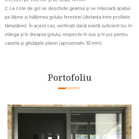
2. La cote de gol se deschide geamul şi se măsoară spațiul
pe lățme și înălțimea golului ferestrei (distanța între profilele
tâmplăriei). În acest caz, verificați dacă există suficient loc în
stânga și în dreapta golului, respectiv în sus și în jos pentru
caseta şi ghidajele plasei (aproximativ 30 mm).
Portofoliu