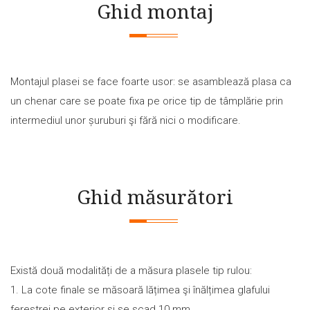
Ghid montaj
Montajul plasei se face foarte usor: se asamblează plasa ca
un chenar care se poate fixa pe orice tip de tâmplărie prin
intermediul unor șuruburi şi fără nici o modificare.
Ghid măsurători
Există două modalități de a măsura plasele tip rulou:
1. La cote finale se măsoară lățimea şi înălțimea glafului
ferestrei pe exterior și se scad 10 mm.